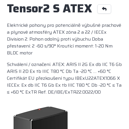
Tensor2 S ATEX
Elektrické pohony pro potenciálně výbušné prachové
a plynové atmosféry ATEX zóna 2 a 22 / IECEx
Division 2. Pohon odolný proti výbuchu Doba
přestavení: 2 -60 s/90° Kroutící moment: 1-20 Nm
BLDC motor
Schválení / označení. ATEX: ARIS II 2G Ex db IIC T6 Gb
ARIS II 2D Ex tb IIIC T80 °C Db Ta -20 °C … +60 °C
Certifikát EU přezkoušení typu IBExU22ATEX1066 X
IECEx: Ex db IIC T6 Gb Ex tb IIIC T80 °C Db -20 °C ≤ Ta
≤ +60 °C ExTR Ref. DE/IBE/ExTR22.0022/00